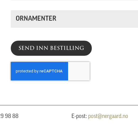
ORNAMENTER
SEND INN BESTILLING
 29 98 88
E-post:
post@nergaard.no