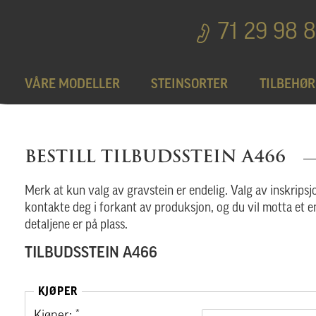
71 29 98 
VÅRE MODELLER
STEINSORTER
TILBEHØR
Bedplater
T
BESTILL TILBUDSSTEIN A466
Bronseprodukter
Merk at kun valg av gravstein er endelig. Valg av inskripsjo
kontakte deg i forkant av produksjon, og du vil motta et e
detaljene er på plass.
Utgå
TILBUDSSTEIN A466
KJØPER