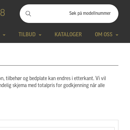
88
TILBUD
KATALOGER
OM OSS
ilbudssteiner
Kontakt
Natursteiner
Produktfilm
n, tilbehør og bedplate kan endres i etterkant. Vi vil
Bronse
Aktuelt
ndelig skjema med totalpris for godkjenning når alle
tte modeller
Design gravstein
Galleri