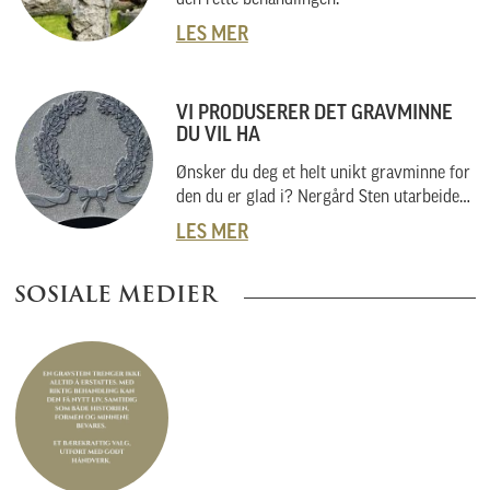
LES MER
VI PRODUSERER DET GRAVMINNE
DU VIL HA
Ønsker du deg et helt unikt gravminne for
den du er glad i? Nergård Sten utarbeider
også helt unike gravminner i samarbeid
LES MER
med kunder. Vi skal her forklare hvordan
vi gjør dette, og hvordan du kan gå fram
SOSIALE MEDIER
om du har noe helt spesielt i tankene.