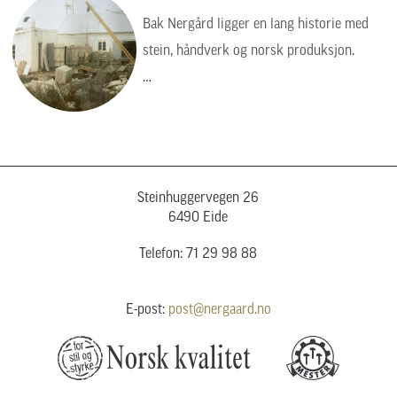
Bak Nergård ligger en lang historie med
stein, håndverk og norsk produksjon.
Bildet viser en tid da arbeidet var tyngre,
enklere og mer manuelt, men verdiene var
de samme: kvalitet, presisjon og respekt
for steinen.
Steinhuggervegen 26
6490 Eide
Telefon: 71 29 98 88
E-post:
post@nergaard.no