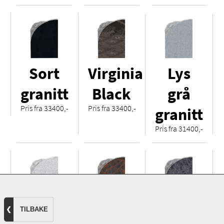
Sort
Virginia
Lys
granitt
Black
grå
Pris fra 33400,-
Pris fra 33400,-
granitt
Pris fra 31400,-
Hvit
Royal
Orion
❮
TILBAKE