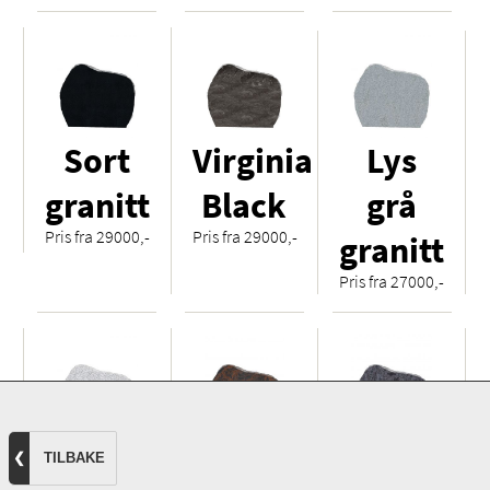
Sort
Virginia
Lys
granitt
Black
grå
Pris fra 29000,-
Pris fra 29000,-
granitt
Pris fra 27000,-
Hvit
Royal
Orion
❮
TILBAKE