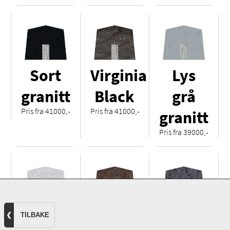
Sort
Virginia
Lys
granitt
Black
grå
Pris fra 41000,-
Pris fra 41000,-
granitt
Pris fra 39000,-
Hvit
Royal
Orion
❮
TILBAKE