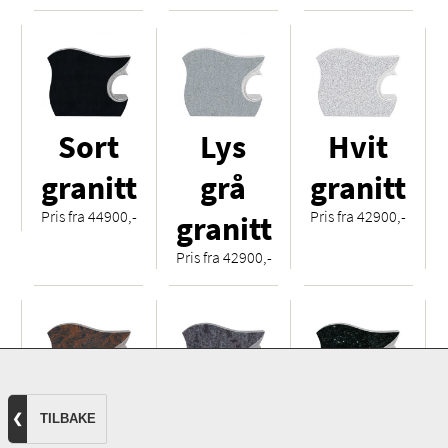
Sort
Lys
Hvit
granitt
grå
granitt
Pris fra 44900,-
Pris fra 42900,-
granitt
Pris fra 42900,-
Royal
Orion
Mørk
❮
TILBAKE