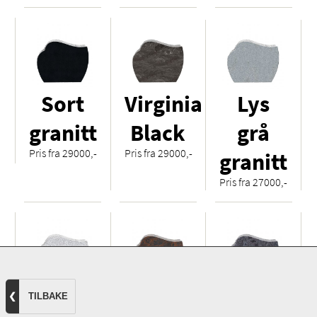
Sort
Virginia
Lys
granitt
Black
grå
Pris fra 29000,-
Pris fra 29000,-
granitt
Pris fra 27000,-
Hvit
Royal
Orion
❮
TILBAKE