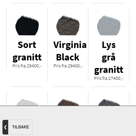
Sort
Virginia
Lys
granitt
Black
grå
Pris fra 29400,-
Pris fra 29400,-
granitt
Pris fra 27400,-
Hvit
Royal
Orion
❮
TILBAKE