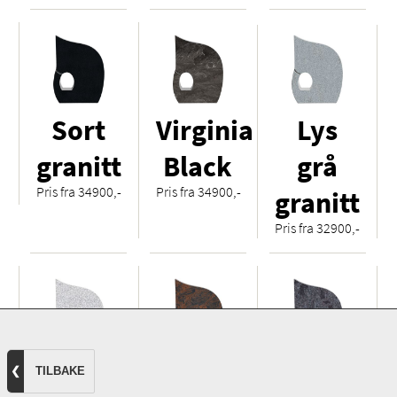
Sort
Virginia
Lys
granitt
Black
grå
Pris fra 34900,-
Pris fra 34900,-
granitt
Pris fra 32900,-
Hvit
Royal
Orion
❮
TILBAKE