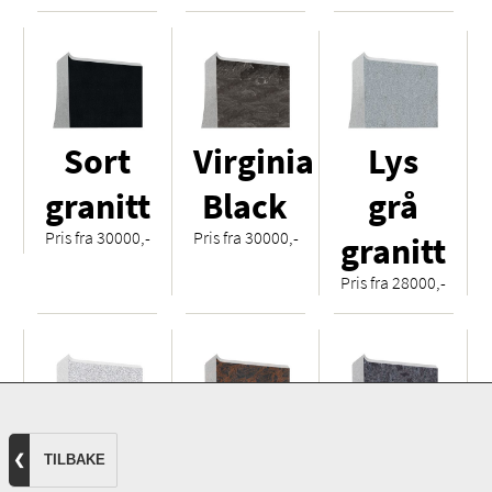
Sort
Virginia
Lys
granitt
Black
grå
Pris fra 30000,-
Pris fra 30000,-
granitt
Pris fra 28000,-
Hvit
Royal
Orion
❮
TILBAKE