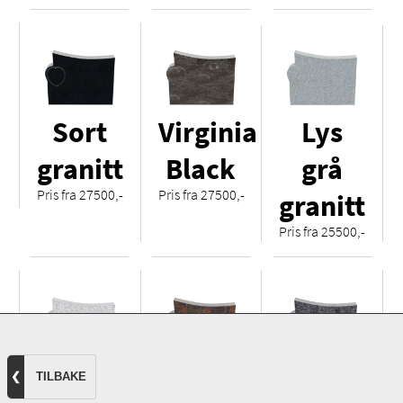
Sort
Virginia
Lys
granitt
Black
grå
Pris fra 27500,-
Pris fra 27500,-
granitt
Pris fra 25500,-
Hvit
Royal
Orion
❮
TILBAKE