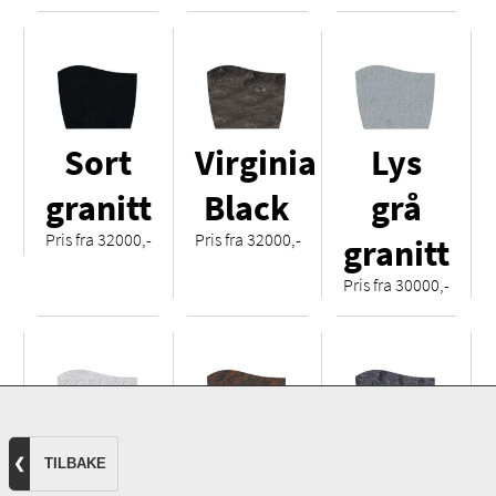
Sort
Virginia
Lys
granitt
Black
grå
Pris fra 32000,-
Pris fra 32000,-
granitt
Pris fra 30000,-
Hvit
Royal
Orion
❮
TILBAKE