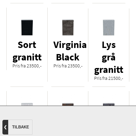
Sort
Virginia
Lys
granitt
Black
grå
Pris fra 23500,-
Pris fra 23500,-
granitt
Pris fra 21500,-
Hvit
Royal
Orion
❮
TILBAKE