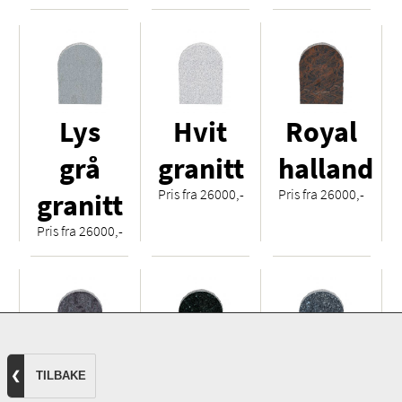
Lys
Hvit
Royal
grå
granitt
halland
Pris fra 26000,-
Pris fra 26000,-
granitt
Pris fra 26000,-
Orion
Mørk
Lysblå
❮
TILBAKE