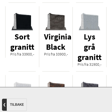
Sort
Virginia
Lys
granitt
Black
grå
Pris fra 33900,-
Pris fra 33900,-
granitt
Pris fra 31900,-
Hvit
Royal
Orion
❮
TILBAKE