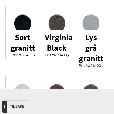
Sort
Virginia
Lys
granitt
Black
grå
Pris fra 28400,-
Pris fra 28400,-
granitt
Pris fra 26400,-
Hvit
Royal
Orion
❮
TILBAKE