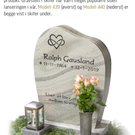
produkt. Gravstein i skifer har vært meget populære siden
lanseringen i vår.
Modell 439
(øverst) og
Modell 440
(nederst) er
begge vist i skifer under.