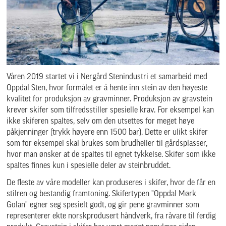
Våren 2019 startet vi i Nergård Stenindustri et samarbeid med
Oppdal Sten, hvor formålet er å hente inn stein av den høyeste
kvalitet for produksjon av gravminner. Produksjon av gravstein
krever skifer som tilfredsstiller spesielle krav. For eksempel kan
ikke skiferen spaltes, selv om den utsettes for meget høye
påkjenninger (trykk høyere enn 1500 bar). Dette er ulikt skifer
som for eksempel skal brukes som brudheller til gårdsplasser,
hvor man ønsker at de spaltes til egnet tykkelse. Skifer som ikke
spaltes finnes kun i spesielle deler av steinbruddet.
De fleste av våre modeller kan produseres i skifer, hvor de får en
stilren og bestandig framtoning. Skifertypen "Oppdal Mørk
Golan" egner seg spesielt godt, og gir pene gravminner som
representerer ekte norskprodusert håndverk, fra råvare til ferdig