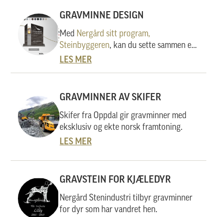
GRAVMINNE DESIGN
Med
Nergård sitt program,
Steinbyggeren
, kan du sette sammen et
unikt gravminne fra et stort utvalg av
LES MER
modeller, steinsorter, bedplater og
tilbehør. Ved å klikke og dra kan du selv
designe et gravminne å få et realistisk
GRAVMINNER AV SKIFER
bilde på hvordan gravminnet vil se ut. Vi
vil nå vise deg, steg for steg, hvordan du
Skifer fra Oppdal gir gravminner med
kan designe et unikt gravminne. Det er
eksklusiv og ekte norsk framtoning.
så enkelt at hvem som helst kan få det
LES MER
til.
GRAVSTEIN FOR KJÆLEDYR
Nergård Stenindustri tilbyr gravminner
for dyr som har vandret hen.