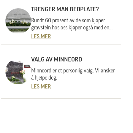
forklare hvordan vi gjør dette, og
hvordan du kan gå fram om du har noe
TRENGER MAN BEDPLATE?
helt spesielt i tankene.
Rundt 60 prosent av de som kjøper
gravstein hos oss kjøper også med en
innramming, enten en bedplate eller en
LES MER
blomsterramme. I denne artikkelen
belyser vi fordeler og ulemper ved å
bruke innramming og viser hvilke
VALG AV MINNEORD
innramminger vi tilbyr.
Minneord er et personlig valg. Vi ønsker
å hjelpe deg.
LES MER