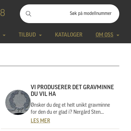
88
TILBUD
KATALOGER
OM OSS
ilbudssteiner
Kontakt
Natursteiner
Produktfilm
Bronse
Aktuelt
VI PRODUSERER DET GRAVMINNE
DU VIL HA
tte modeller
Design gravstein
Ønsker du deg et helt unikt gravminne
for den du er glad i? Nergård Sten
Galleri
utarbeider også helt unike gravminner i
LES MER
samarbeid med kunder. Vi skal her