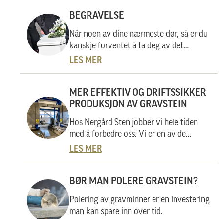
BEGRAVELSE
Når noen av dine nærmeste dør, så er du
kanskje forventet å ta deg av det
praktiske rundt begravelsen. Vi opplever
LES MER
at mange lurer på hva man bør gjøre i
denne situasjonen, og hvordan gangen i
det er. I denne artikkelen så vil vi
MER EFFEKTIV OG DRIFTSSIKKER
PRODUKSJON AV GRAVSTEIN
forklare deg, steg for steg, hvordan en
typisk begravelse arrangeres.
Hos Nergård Sten jobber vi hele tiden
med å forbedre oss. Vi er en av de
største produsentene av gravstein i
LES MER
landet med over 1500 solgte gravstein
per år, og hver eneste sten er unik og
viktig for oss. Noe av det vi jobber
BØR MAN POLERE GRAVSTEIN?
kontinuerlig med er effektivisering av
Polering av gravminner er en investering
produksjonen, slik at gravsteinene når
man kan spare inn over tid.
raskere ut til våre kunder. I denne