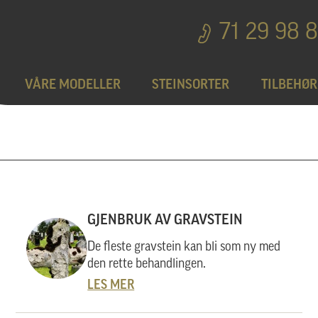
71 29 98 
VÅRE MODELLER
STEINSORTER
TILBEHØR
Bedplater
T
Bronseprodukter
GJENBRUK AV GRAVSTEIN
Utgå
De fleste gravstein kan bli som ny med
den rette behandlingen.
LES MER