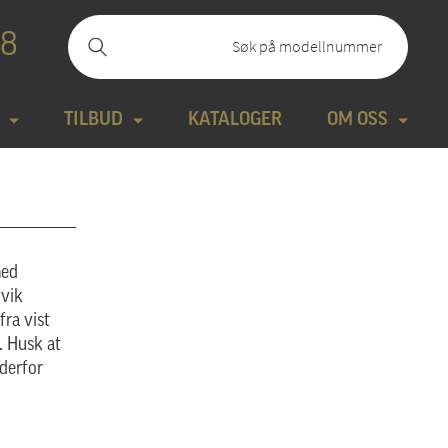
88
TILBUD
KATALOGER
OM OSS
ilbudssteiner
Kontakt
Natursteiner
Produktfilm
med
Bronse
Aktuelt
vvik
fra vist
tte modeller
Design gravstein
n. Husk at
 derfor
Galleri