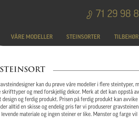
71 29 98 
VÅRE MODELLER
STEINSORTER
TILBEHØR
Bedplater
T
 STEINSORT
Bronseprodukter
avsteindesigner kan du prøve våre modeller i flere steintyper, 
ge skrifttyper og med forskjellig dekor. Merk at det kan oppstå a
t design og ferdig produkt. Prisen på ferdig produkt kan avvike 
Utgå
nder alltid en skisse og endelig pris før vi produserer gravsteine
t levende materiale og ingen steiner er like. Mønster og farge vil