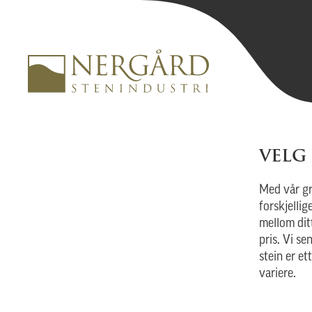
VELG
Med vår gr
forskjelli
mellom dit
pris. Vi se
stein er et
variere.