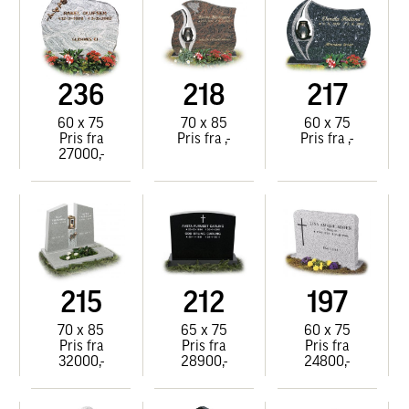
236
218
217
60 x 75
70 x 85
60 x 75
Pris fra
Pris fra ,-
Pris fra ,-
27000,-
215
212
197
70 x 85
65 x 75
60 x 75
Pris fra
Pris fra
Pris fra
32000,-
28900,-
24800,-