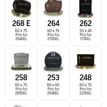
268 E
264
262
60 x 75
60 x 75
55 x 40
Pris fra
Pris fra
Pris fra
26400,-
27000,-
17300,-
258
253
248
60 x 75
60 x 65
60 x 75
Pris fra
Pris fra
Pris fra
28900,-
26400,-
22900,-