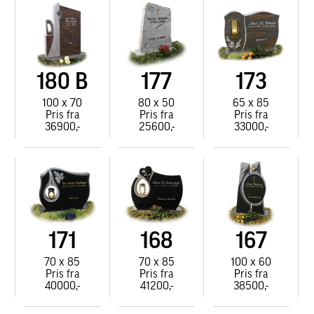
180 B
177
173
100 x 70
80 x 50
65 x 85
Pris fra
Pris fra
Pris fra
36900,-
25600,-
33000,-
171
168
167
70 x 85
70 x 85
100 x 60
Pris fra
Pris fra
Pris fra
40000,-
41200,-
38500,-