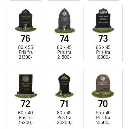
76
74
73
80 x 55
80 x 45
65 x 45
Pris fra
Pris fra
Pris fra
21300,-
21500,-
16800,-
72
71
70
60 x 40
80 x 45
55 x 40
Pris fra
Pris fra
Pris fra
15200,-
20200,-
15500,-