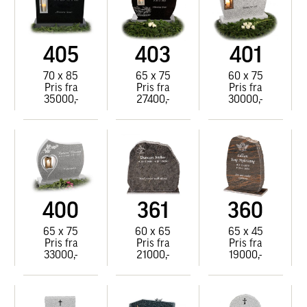
405
403
401
70 x 85
65 x 75
60 x 75
Pris fra
Pris fra
Pris fra
35000,-
27400,-
30000,-
400
361
360
65 x 75
60 x 65
65 x 45
Pris fra
Pris fra
Pris fra
33000,-
21000,-
19000,-