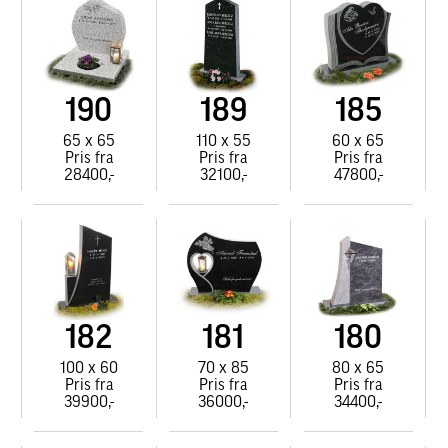
190
189
185
65 x 65
110 x 55
60 x 65
Pris fra
Pris fra
Pris fra
28400,-
32100,-
47800,-
182
181
180
100 x 60
70 x 85
80 x 65
Pris fra
Pris fra
Pris fra
39900,-
36000,-
34400,-